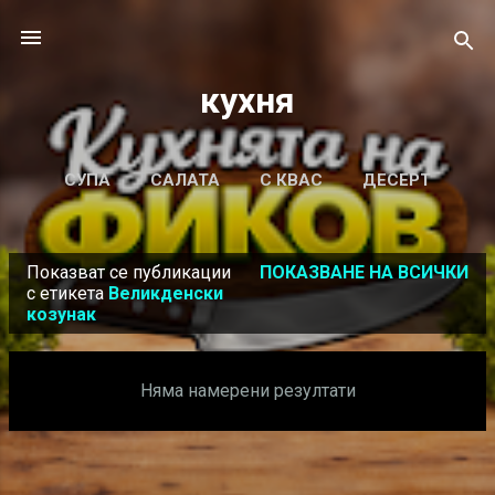
Пропускане към основното съдържание
кухня
СУПА
САЛАТА
С КВАС
ДЕСЕРТ
ОЩЕ…
Показват се публикации
ПОКАЗВАНЕ НА ВСИЧКИ
КАЛКУЛАТОР ЗА СЪОТНОШЕНИЕ НА
П
с етикета
Великденски
ХИДРАТАЦИЯ
козунак
у
б
л
Няма намерени резултати
и
к
а