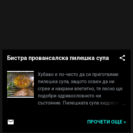
една част от чесъна и целината.
Добавям и зърната кориандър. След
като лещата уври напълно изключвам
и добавям куркумата, кима и
останалия ч...
Бистра провансалска пилешка супа
Хубаво е по-често да си приготвяме
пилешка супа, защото освен да ни
сгрее и нахрани апетитно, тя лесно ще
подобри здравословното ни
състояние. Пилешката супа хидратира
тялото и го снабдява с редица ценни
минерали, действащи
ПРОЧЕТИ ОЩЕ »
противовъзпалително при простудни
заболявания и цялостна отпадналост.