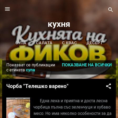
Пропускане към основното съдържание
кухня
СУПА
САЛАТА
С КВАС
ДЕСЕРТ
ОЩЕ…
Показват се публикации
ПОКАЗВАНЕ НА ВСИЧКИ
КАЛКУЛАТОР ЗА СЪОТНОШЕНИЕ НА
П
с етикета
супа
ХИДРАТАЦИЯ
у
б
Чорба "Телешко варено"
л
и
Една лека и приятна и доста лесна
к
чорбица пълна със зеленчуци и хубаво
а
месо. Но има няколко особености за да