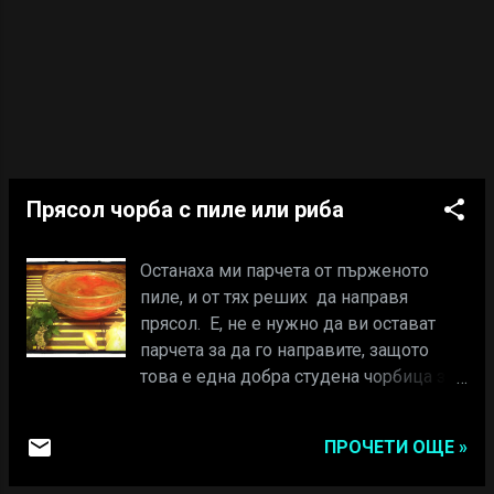
Варя го около 1.5 часа след като
засвири вентила, ако ползвате
обикновена тенджера, времето е с
един час повече. През това време
нарязвам на по едри парчета,
картофите, л...
Прясол чорба с пиле или риба
Останаха ми парчета от пърженото
пиле, и от тях реших да направя
прясол. Е, не е нужно да ви остават
парчета за да го направите, защото
това е една добра студена чорбица за
лятото. Това е влашка чорба, доста
популярна в придунавските райони и
ПРОЧЕТИ ОЩЕ »
там се готви предимно от риба, но
става чудна и от пиле. Ето и рецептата.