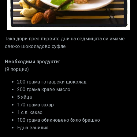
Така дори през първите дни на седмицата си имаме
свежо шоколадово суфле.
Необходими продукти:
(9 порции)
200 грама готварски шоколад
200 грама краве масло
5 яйца
170 грама захар
1 с.л. какао
100 грама обикновено бяло брашно
Една ванилия