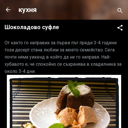
Пропускане към основното съдържание
кухня
Шоколадово суфле
От както го направих за първи път преди 3-4 години
този десерт стана любим за моето семейство. Сега
почти няма уикенд в който да не го направя. Най-
хубавото е, че спокойно се съхранява в хладилника за
около 3-4 дни.