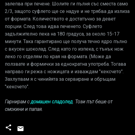
залепва при печене. Шолите ги пълня със сместа само
2/3, защото суфлето ще се надуе и не трябва да излиза
от формата. Количеството е достатъчно за девет
порции. След това идва печенето. Суфлето
задължително пека на 180 градуса, за около 15-17
минути. Така гарантирано ще получа течно ядро пълно
с вкусен шоколад. След като го изпека, с тънък нож
леко го отделям по края на формата. (Може да
ползвате и формички за еднократна употреба. Тогава
направо ги режа с ножицата и изваждам "кексчето".
Захлупвам я с чинийята за сервиране и обръщам
"кексчето".
Гарнирам с
домашен сладолед
. Този път беше от
смокини и папая.