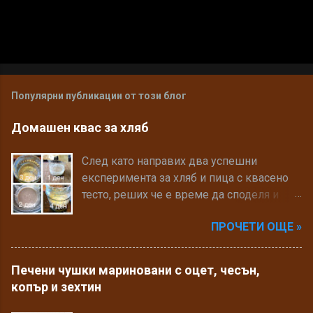
Популярни публикации от този блог
Домашен квас за хляб
След като направих два успешни
експеримента за хляб и пица с квасено
тесто, реших че е време да споделя и
рецептата си за квас. Може да прочетете
ПРОЧЕТИ ОЩЕ »
много в интерент за здравословните
предимства на кваса и хляба, който се
замесва с него. Рецептата за хляб ще
Печени чушки мариновани с оцет, чесън,
споделя друг път, сега ще разкажа как да
копър и зехтин
си направите домашен квас. Необходими
продукти: • 3 сл. Пълнозърнесто брашно