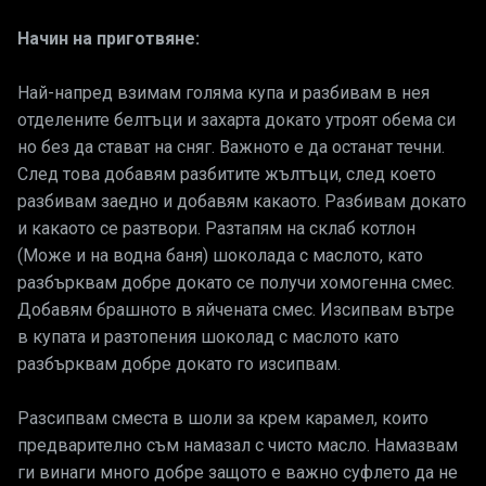
Начин на приготвяне:
Най-напред взимам голяма купа и разбивам в нея
отделените белтъци и захарта докато утроят обема си
но без да стават на сняг. Важното е да останат течни.
След това добавям разбитите жълтъци, след което
разбивам заедно и добавям какаото. Разбивам докато
и какаото се разтвори. Разтапям на склаб котлон
(Може и на водна баня) шоколада с маслото, като
разбърквам добре докато се получи хомогенна смес.
Добавям брашното в яйчената смес. Изсипвам вътре
в купата и разтопения шоколад с маслото като
разбърквам добре докато го изсипвам.
Разсипвам сместа в шоли за крем карамел, които
предварително съм намазал с чисто масло. Намазвам
ги винаги много добре защото е важно суфлето да не