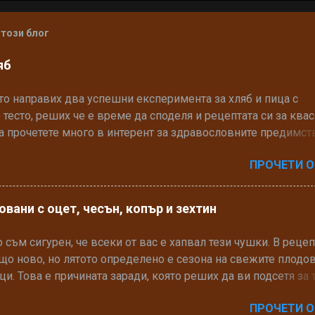
 този блог
яб
то направих два успешни експеримента за хляб и пица с
 тесто, реших че е време да споделя и рецептата си за квас
 прочетете много в интерент за здравословните предимст
 хляба, който се замесва с него. Рецептата за хляб ще споде
ПРОЧЕТИ О
т, сега ще разкажа как да си направите домашен квас.
ими продукти: • 3 сл. Пълнозърнесто брашно • 50мл. извор
стояла поне 12 часа чешмяна вода (не се опитвайте такава
вани с оцет, чесън, копър и зехтин
ла през осмоза не се получава) • 1 филийка квасен хляб
да замените с ч.л. брашно от нахут и щипка кимион) • 1 ч.л.
 съм сигурен, че всеки от вас е хапвал тези чушки. В рецеп
мед (може да го замените и със захар) Начин на приготвяне
що ново, но лятото определено е сезона на свежите плодов
от компот натрошавате на трохи филията хляб (той ще помо
ци. Това е причината заради, която реших да ви подсетя за 
ързата ферментация, но ако го нямате просто добавете ч.л.
. Тя е свежа, вкусна лесна за приготвяне и подходяща, като
от нахут) Добавяте водата и меда. Прибавяте и брашното и
ПРОЧЕТИ О
или гарнитура към някакво месо. Необходими продукти: (