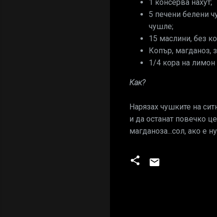
1 консерва нахут;
5 печени белени ч
чушле;
15 маслини, без ко
Копър, магданоз, з
1/4 кора на лимон 
Как?
Нарязах чушките на ситн
и да останат повечко це
магданоза...сол, ако е н