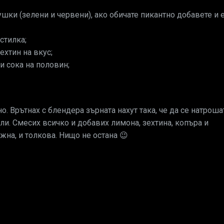
ушки (зелени и червени), ако обичате пикантно добавете и 
стилка;
ехтин на вкус;
и сока на половин;
о. Врътнах с блендера зърната нахут така, че да се натрошат
ли. Смесих всичко и добавих лимона, зехтина, копъра и
ужна, и толкова. Нищо не остана 😉