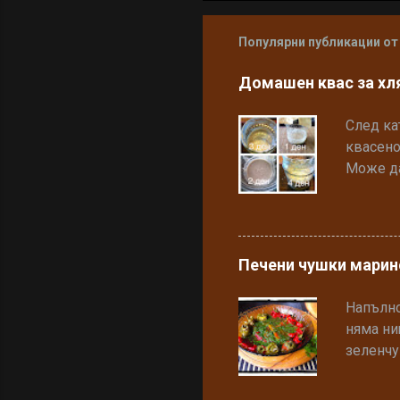
Популярни публикации от
Домашен квас за хл
След ка
квасено
Може да
кваса и
друг пъ
Необход
или пре
Печени чушки марино
премина
(можете 
Напълно
пчелен 
няма ни
буркан 
зеленчу
за по-б
салатка
брашно 
вечеря 