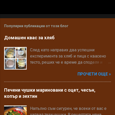
Популярни публикации от този блог
Домашен квас за хляб
След като направих два успешни
експеримента за хляб и пица с квасено
тесто, реших че е време да споделя и
рецептата си за квас. Може да прочетете
ПРОЧЕТИ ОЩЕ »
много в интерент за здравословните
предимства на кваса и хляба, който се
замесва с него. Рецептата за хляб ще
Печени чушки мариновани с оцет, чесън,
споделя друг път, сега ще разкажа как да
копър и зехтин
си направите домашен квас. Необходими
продукти: • 3 сл. Пълнозърнесто брашно
Напълно съм сигурен, че всеки от вас е
• 50мл. изворна или престояла поне 12
хапвал тези чушки. В рецептата няма