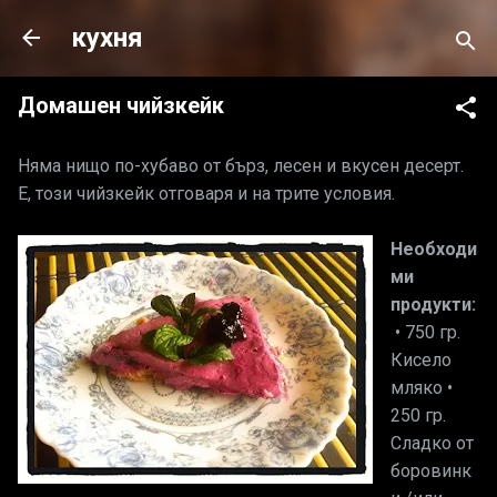
Пропускане към основното съдържание
кухня
Домашен ‎чийзкейк‬
Няма нищо по-хубаво от бърз, лесен и вкусен десерт.
Е, този чийзкейк отговаря и на трите условия.
Необходи
ми
продукти:
• 750 гр.
Кисело
мляко •
250 гр.
Сладко от
боровинк