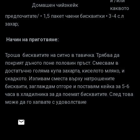
и /или
Домашен чийзкейк
каквото
предпочитате/ • 1,5 пакет чаени бисквитки • 3-4 с.л
захар;
Начин на приготвяне:
Троша бисквитите на ситно в тавичка. Трябва да
покрият дъното поне половин пръст. Смесвам в
достатъчно голяма купа захарта, киселото мляко, и
скадкото. Изпивам сместа върху натрошените
бисквити, заглаждам отгоре и поставям кейка за 5-6
часа в хладилника за да поемат бисквитите. След това
може да го хапвате с удоволствие