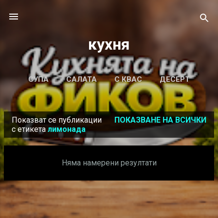
Пропускане към основното съдържание
кухня
СУПА
САЛАТА
С КВАС
ДЕСЕРТ
ОЩЕ…
Показват се публикации
ПОКАЗВАНЕ НА ВСИЧКИ
КАЛКУЛАТОР ЗА СЪОТНОШЕНИЕ НА
П
с етикета
лимонада
ХИДРАТАЦИЯ
у
б
Няма намерени резултати
л
и
к
а